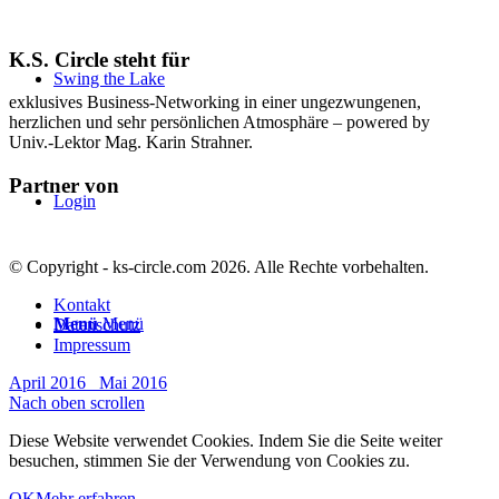
K.S. Circle steht für
Swing the Lake
exklusives Business-Networking in einer ungezwungenen,
herzlichen und sehr persönlichen Atmosphäre – powered by
Univ.-Lektor Mag. Karin Strahner.
Partner von
Login
© Copyright - ks-circle.com 2026. Alle Rechte vorbehalten.
Kontakt
Menü
Menü
Datenschutz
Impressum
April 2016
Mai 2016
Nach oben scrollen
Diese Website verwendet Cookies. Indem Sie die Seite weiter
besuchen, stimmen Sie der Verwendung von Cookies zu.
OK
Mehr erfahren