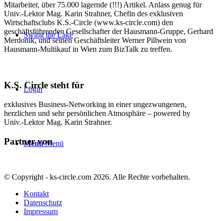
Mitarbeiter, über 75.000 lagernde (!!!) Artikel. Anlass genug für
Univ.-Lektor Mag. Karin Strahner, Chefin des exklusiven
Wirtschaftsclubs K.S.-Circle (www.ks-circle.com) den
geschäftsführenden Gesellschafter der Hausmann-Gruppe, Gerhard
Swing the Lake
Merdonik, und seinen Geschäftsleiter Werner Pillwein von
Hausmann-Multikauf in Wien zum BizTalk zu treffen.
K.S. Circle steht für
Login
exklusives Business-Networking in einer ungezwungenen,
herzlichen und sehr persönlichen Atmosphäre – powered by
Univ.-Lektor Mag. Karin Strahner.
Partner von
Menü
Menü
© Copyright - ks-circle.com 2026. Alle Rechte vorbehalten.
Kontakt
Datenschutz
Impressum