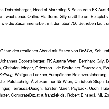
s Dobretsberger, Head of Marketing & Sales vom FK Austri
rasant wachsende Online-Plattform. Gily erzählte am Beispi
 wie die Zusammenarbeit mit den über 750 Betrieben läuft 
en Gäste den restlichen Abend mit Essen von Do&Co, Schlum
te Johannes Dobretsberger, FK Austria Wien, Bernhard Gily
o, Christian Idinger, Griesson – de Beukelaer Österreich, 
Wolfgang Lackner,Europäische Reiseversicherung, M
Zeitung,
eter Petutschnig, Ärztekammer für Wien, Christoph Stophi L
tinger, Terrassa-Design, Torsten Maier, Payback, Uschi Hu
hofer, CorporateBiz.at & franzl4kids, Robert Einsiedl, ML 
.