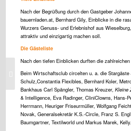
Nach der Begrüßung durch den Gastgeber Johanne
bauernladen.at, Bernhard Gily, Einblicke in die 
Wurzers Genuss- und Erlebnishof aus Wieselburg,
attraktiv und einzigartig machen soll.
Die Gästeliste
Nach den tiefen Einblicken durften die zahlreich
Beim Wirtschaftsclub circelten u. a. die Stargäs
Mai 2024
Schulz,Constantia Flexibles, Bernhard Koler, Metr
Bankhaus Carl Spängler, Thomas Kreuzer,
Kleine 
& Intelligence, Eva Radinger, CliniClowns, Hans-P
Herrmann, Heuriger Friseurmüller, Wolfgang Feich
Novak, Generalsekretär K.S.-Circle, Franz S. Engl
Baumgartner, Textilworld und Markus Marek, Kelly