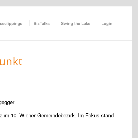
seclippings
BizTalks
Swing the Lake
Login
punkt
gegger
atz im 10. Wiener Gemeindebezirk. Im Fokus stand