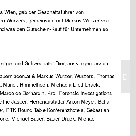
a Wien, gab der Geschäftsführer von
el von Wurzers, gemeinsam mit Markus Wurzer von
und was den Gutschein-Kauf für Unternehmen so
berger und Schwechater Bier, ausklingen lassen.
, Bauernladen.at & Markus Wurzer, Wurzers, Thomas
Eva Mandl, Himmelhoch, Michaela Dietl-Drack,
arco de Bernardin, Kroll Forensic Investigations
eithe Jasper, Herrenaustatter Anton Meyer, Bella
ber, RTK Round Table Konferenzhotels, Sebastian
Zgonc, Michael Bauer, Bauer Druck, Michael