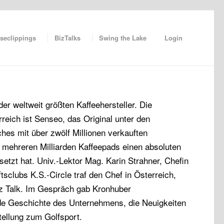
seclippings
BizTalks
Swing the Lake
Login
er weltweit größten Kaffeehersteller. Die
reich ist Senseo, das Original unter den
es mit über zwölf Millionen verkauften
mehreren Milliarden Kaffeepads einen absoluten
etzt hat. Univ.-Lektor Mag. Karin Strahner, Chefin
sclubs K.S.-Circle traf den Chef in Österreich,
z Talk. Im Gespräch gab Kronhuber
nde Geschichte des Unternehmens, die Neuigkeiten
ellung zum Golfsport.